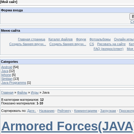
[
Мой сайт
]
Форма входа
В
Ст
Меню сайта
Главная страница
Каталог файлов
Форум
Фотоальбомы
Онлайн игры
Создать баннер вручн...
Создать баннер вручн...
CS
Рисовать на сайте
Кат
FAQ (вопрос/ответ)
Моя 
Categories
Android
[54]
Java
[12]
Iphone
[5]
Simbian
[13]
Java Programms
[1]
Главная
»
Файлы
»
Игры
» Java
В категории материалов
:
12
Показано материалов
:
1-10
Сортировать по
:
Дате
·
Названию
·
Рейтингу
·
Комментариям
·
Загрузкам
·
Просмот
Armored Forces(JAVA