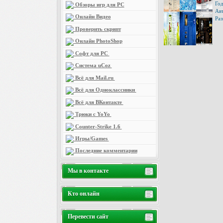
Год
Обзоры игр для PC
Авт
Онлайн Видео
Раз
Проверить скрипт
Онлайн PhotoShop
Софт для PC
Система uCoz
Всё для Mail.ru
Всё для Одноклассники
Всё для ВКонтакте
Трюки с YoYo
Counter-Strike 1.6
Игры/Games
Последние комментарии
Мы в контакте
Кто онлайн
Перевести сайт