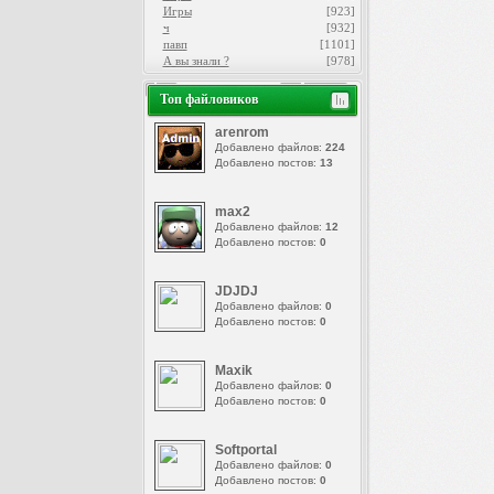
Игры
[923]
ч
[932]
павп
[1101]
А вы знали ?
[978]
Топ файловиков
arenrom
Добавлено файлов:
224
Добавлено постов:
13
max2
Добавлено файлов:
12
Добавлено постов:
0
JDJDJ
Добавлено файлов:
0
Добавлено постов:
0
Maxik
Добавлено файлов:
0
Добавлено постов:
0
Softportal
Добавлено файлов:
0
Добавлено постов:
0