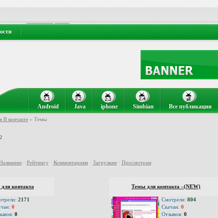
ости
Android
Java
iphone
Simbian
Все публикации
я В контакте
» Темы
2
2
Названию
·
Рейтингу
·
Комментариям
·
Загрузкам
·
Просмотрам
 для контакта
Темы для контакта –(NEW)
отрели:
2171
Смотрели:
804
ачан:
0
Скачан:
0
зывов:
0
Отзывов:
0