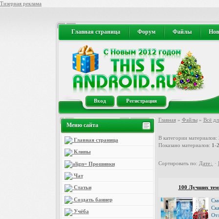
Тизерная реклама
Главная страница
Форум
Файлы
Нов
Вход
Регистрация
Главная
»
Файлы
»
Всё дл
Меню сайта
В категории материалов
:
Главная страница
Показано материалов
:
1-
Клипы
Сортировать по
:
Дате
·
Прошивки
Чат
100 Лучших тем
Статьи
Создать баннер
См
Ск
Учёба
От