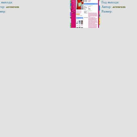
 выхода:
Год выхода:
ор:
arenrom
Автор:
arenrom
мер:
Размер: