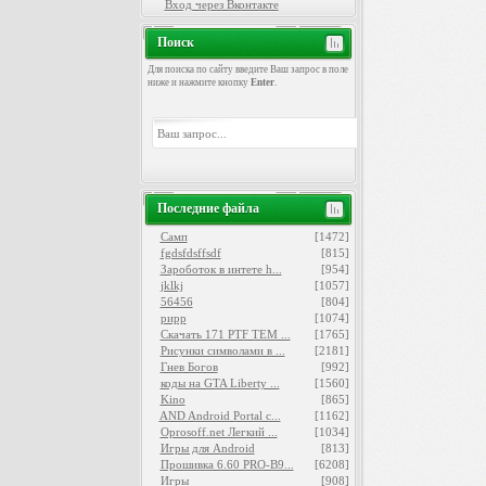
Вход через Вконтакте
Поиск
Для поиска по сайту введите Ваш запрос в поле
ниже и нажмите кнопку
Enter
.
Последние файла
Самп
[1472]
fgdsfdsffsdf
[815]
Зароботок в интете h...
[954]
jklkj
[1057]
56456
[804]
рирр
[1074]
Скачать 171 PTF ТЕМ ...
[1765]
Рисунки символами в ...
[2181]
Гнев Богов
[992]
коды на GTA Liberty ...
[1560]
Kino
[865]
AND Android Portal c...
[1162]
Oprosoff.net Легкий ...
[1034]
Игры для Android
[813]
Прошивка 6.60 PRO-B9...
[6208]
Игры
[908]