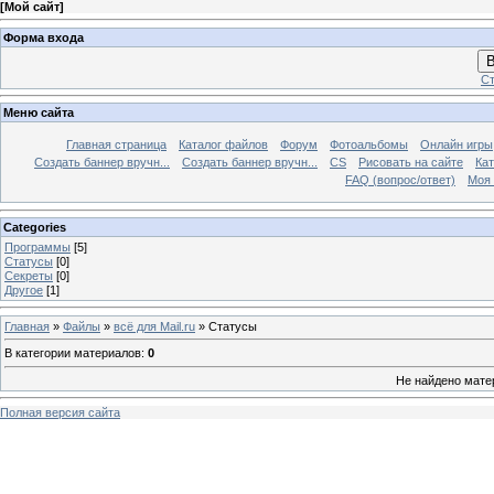
[
Мой сайт
]
Форма входа
В
Ст
Меню сайта
Главная страница
Каталог файлов
Форум
Фотоальбомы
Онлайн игры
Создать баннер вручн...
Создать баннер вручн...
CS
Рисовать на сайте
Кат
FAQ (вопрос/ответ)
Моя 
Categories
Программы
[5]
Статусы
[0]
Секреты
[0]
Другое
[1]
Главная
»
Файлы
»
всё для Mail.ru
» Статусы
В категории материалов
:
0
Не найдено мате
Полная версия сайта