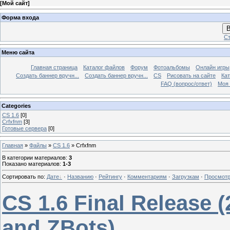
[
Мой сайт
]
Форма входа
В
Ст
Меню сайта
Главная страница
Каталог файлов
Форум
Фотоальбомы
Онлайн игры
Создать баннер вручн...
Создать баннер вручн...
CS
Рисовать на сайте
Кат
FAQ (вопрос/ответ)
Моя 
Categories
CS 1.6
[0]
Crfxfnm
[3]
Готовые сервера
[0]
Главная
»
Файлы
»
CS 1.6
» Crfxfnm
В категории материалов
:
3
Показано материалов
:
1-3
Сортировать по
:
Дате
·
Названию
·
Рейтингу
·
Комментариям
·
Загрузкам
·
Просмот
CS 1.6 Final Release 
and ZBots)